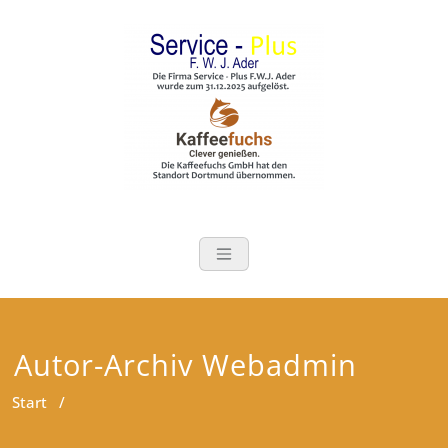
Zum
Inhalt
springen
Service-Plus A
bietet Ihnen ein komplettes
Kaffeevergnügen aus einer
Hand an
Autor-Archiv
Webadmin
Start
/